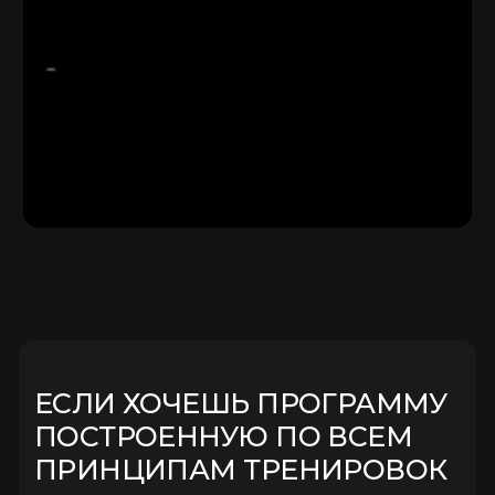
ЕСЛИ ХОЧЕШЬ ПРОГРАММУ
ПОСТРОЕННУЮ ПО ВСЕМ
ПРИНЦИПАМ ТРЕНИРОВОК
То переходи в приложение , выбирай
программу и используй промокод
PROGA
на скидку
-20%
Возвращайся в бота и выбирай
прогу в приложении