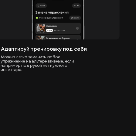
тренировку под себя
аменить любое
альтернативные, если
укой нет нужного
Мужчинам
Женщинам
Full body
с резиной