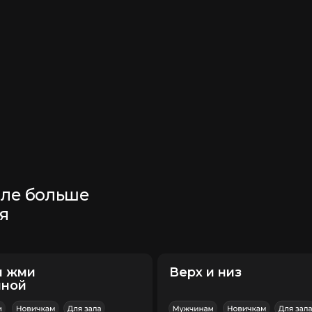
Верх и низ
Все тело
Акцент
Верх и низ тела
А
лю):
4
Тренировок (в неделю):
4
Т
а в моём
Программа доступна в моём
П
am
приложении Telegram
п