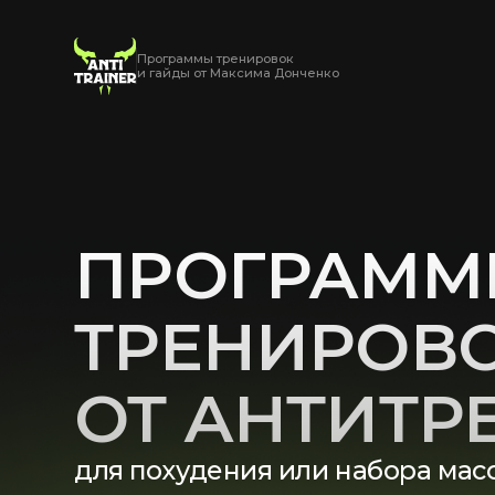
Программы тренировок
и гайды от Максима Донченко
ПРОГРАММЫ
ТРЕНИРОВО
ОТ АНТИТРЕ
для похудения или набора массы
Выбери программу под свой