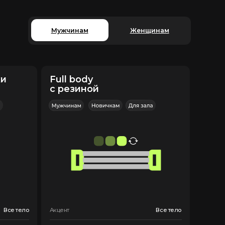
кцент
Все тело
ренировок (в неделю):
2
рограмма доступна в моём
риложении Telegram