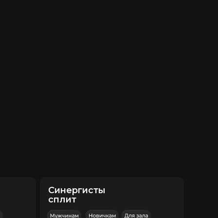
Синергисты
сплит
кцент
Все тело
ренировок (в неделю):
3
рограмма доступна в моём
риложении Telegram