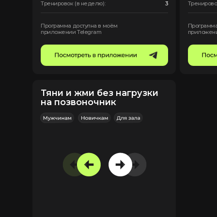
Акцент
Все тело
Тренировок (в неделю):
4
Программа доступна в моём
приложении Telegram
(опытные)
Если активно занимаешься в зале 
года, то эти программы для тебя