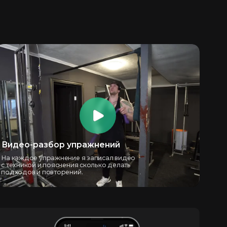
ор упражнений
жнение я записал видео
яснения сколько делать
торений.