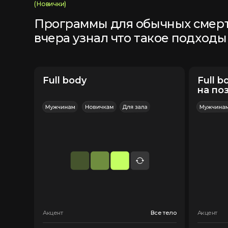
Акцент
Все тело
Акцент
Тренировок (в неделю):
3
Тренировок (в неде
Программа доступна в моём
Программа доступн
приложении Telegram
приложении Telegr
Тяни и жми без нагрузки
на позвоночник