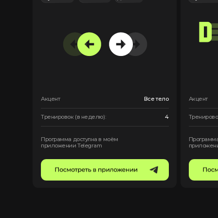
(Новички)
Программы для обычных смертных, 
вчера узнал что такое подходы и п
Full body
Full body б
на позвоно