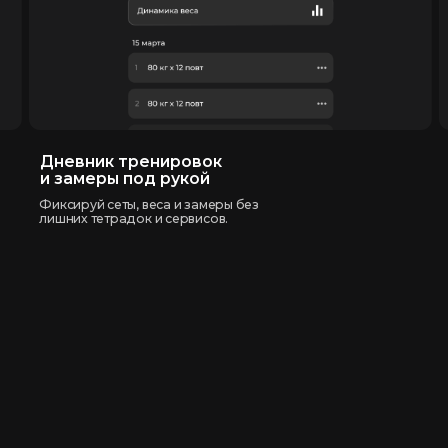
невник тренировок
Адаптируй 
 замеры под рукой
Можно легко з
упражнение на 
ксируй сеты, веса и замеры без
например под р
шних тетрадок и сервисов.
инвентаря.
кто только
овторения
ез нагрузки
Full body без нагрузки
чник
на колени