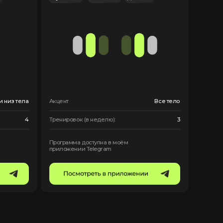
Мужчинам
Женщинам
Full body
с резиной