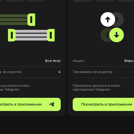
кто только
овторения
ез нагрузки
Full body без нагрузки
чник
на колени