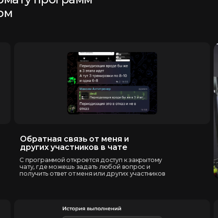
братная связь от меня и
Видео-разб
ругих участников в чате
На каждое упра
с техникой и по
 программой откроется доступ к закрытому
подходов и пов
ату, где можешь задать любой вопрос и
олучить ответ от меня или других участников