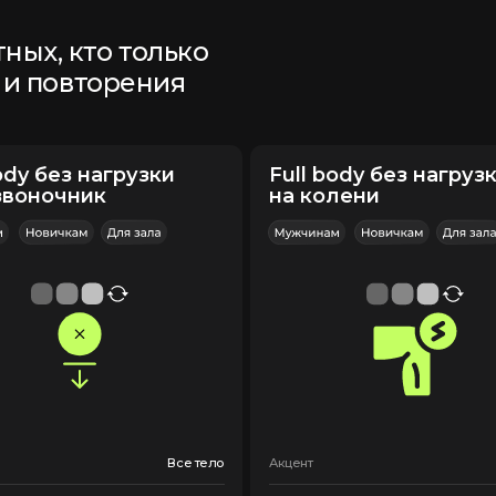
Все тело
Акцент
Все тело
А
лю):
3
Тренировок (в неделю):
3
Т
а в моём
Программа доступна в моём
П
am
приложении Telegram
п