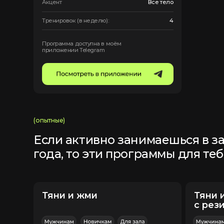
Тяни и жми
Тяни и жми
с резиной
Акцент
Все тело
Акцент
Тренировок (в неделю):
4
Тренировок (в неде
Программа доступна в моём
Программа доступн
приложении Telegram
приложении Telegr