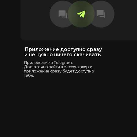
Приложение доступно сразу
Д
и не нужно ничего скачивать
и
Приложение в Telegram.
Фи
Достаточно зайти в мессенджер и
ли
приложение сразу будет доступно
тебе.
(Новички)
Программы для обычных смертных, 
вчера узнал что такое подходы и п
Full body
Full body б
на позвоно