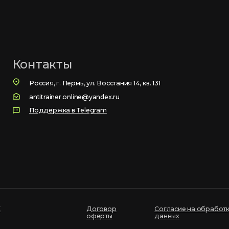
нтакты
Россия, г. Пермь, ул. Восстания 14, кв. 131
antitrainer.online@yandex.ru
Поддержка в Telegram
Договор
Согласие на обработку персональных
оферты
данных
Продюсер проекта - Kleschev.ru